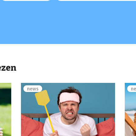
ezen
news
n