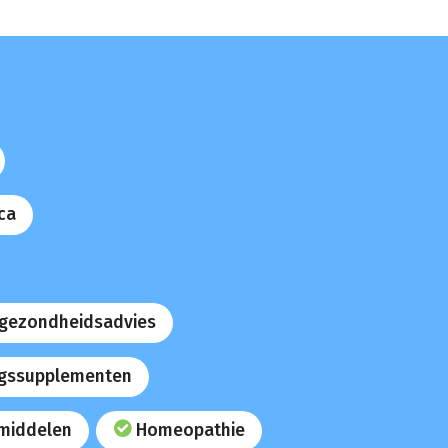
ca
 gezondheidsadvies
gssupplementen
middelen
Homeopathie