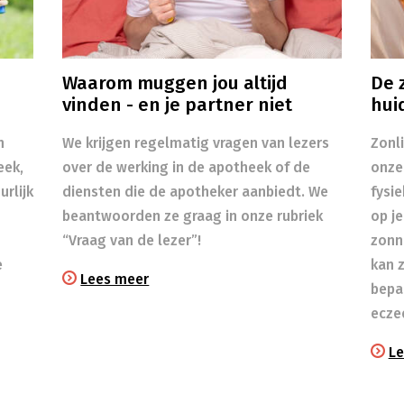
Waarom muggen jou altijd
De z
vinden - en je partner niet
hui
n
We krijgen regelmatig vragen van lezers
Zonl
eek,
over de werking in de apotheek of de
onze
rlijk
diensten die de apotheker aanbiedt. We
fysi
beantwoorden ze graag in onze rubriek
op je
“Vraag van de lezer”!
zonn
e
kan 
Lees meer
bepa
ecze
Le